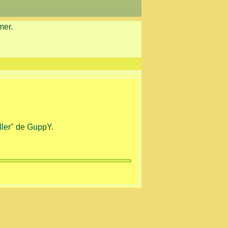
mer.
aller" de GuppY.