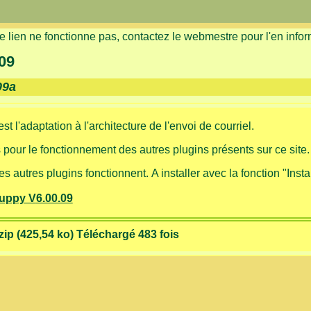
le lien ne fonctionne pas, contactez le webmestre pour l'en infor
09
09a
 l'adaptation à l'architecture de l'envoi de courriel.
pour le fonctionnement des autres plugins présents sur ce site.
s autres plugins fonctionnent.
A installer avec la fonction "Inst
Guppy V
6.00.09
(425,54 ko) Téléchargé 483 fois