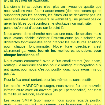
je vais essayer de l’expliquer.
L'ancienne infrastructure n'est plus au niveau de qualité que
nous voulions vous fournir actuellement (des répondeurs qui ne
supportent pas les accents, les filtres qui ne déplacent pas les
messages dans des dossiers, le webmail qui ne permet pas de
gérer les filtres ou répondeurs, le stockage non multi site, ...), je
pense qu'on est d'accord sur le point-là.
Nous avons donc cherché non pas une nouvelle solution, mais
nous avons décidé d'éclater l'infrastructure pour scinder les
différentes fonctionnalités et de prendre les meilleures solutions
pour chaque fonctionnalité. Notre ligne directrice, c'est
clairement ça,
vous fournir les meilleures solutions pour
chaque fonctionnalité
.
Nous avons commencé avec le flux email entrant (anti spam,
routage), la meilleure solution pour le routage et l'intégration aux
anti spam, pour nous, c'est du postfix, donc nous avons mis du
postfix.
Pour le flux email sortant, pour les mêmes raisons postfix.
Les accès IMAP/POP (routage), nous avons fait une nouvelle
infrastructure avec du dovecot (un peu personnalisé) car c'est
la meilleure solution, selon nous.
Les accès SMTP (submission), nous avons regardé postfix,
mais ça ne marchait pas comme nous le voulions, donc nous