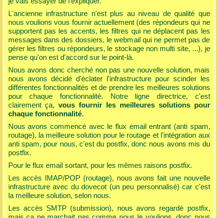
je vais essayer de l’expliquer.
L'ancienne infrastructure n'est plus au niveau de qualité que
nous voulions vous fournir actuellement (des répondeurs qui ne
supportent pas les accents, les filtres qui ne déplacent pas les
messages dans des dossiers, le webmail qui ne permet pas de
gérer les filtres ou répondeurs, le stockage non multi site, ...), je
pense qu'on est d'accord sur le point-là.
Nous avons donc cherché non pas une nouvelle solution, mais
nous avons décidé d'éclater l'infrastructure pour scinder les
différentes fonctionnalités et de prendre les meilleures solutions
pour chaque fonctionnalité. Notre ligne directrice, c'est
clairement ça,
vous fournir les meilleures solutions pour
chaque fonctionnalité
.
Nous avons commencé avec le flux email entrant (anti spam,
routage), la meilleure solution pour le routage et l'intégration aux
anti spam, pour nous, c'est du postfix, donc nous avons mis du
postfix.
Pour le flux email sortant, pour les mêmes raisons postfix.
Les accès IMAP/POP (routage), nous avons fait une nouvelle
infrastructure avec du dovecot (un peu personnalisé) car c'est
la meilleure solution, selon nous.
Les accès SMTP (submission), nous avons regardé postfix,
mais ça ne marchait pas comme nous le voulions, donc nous