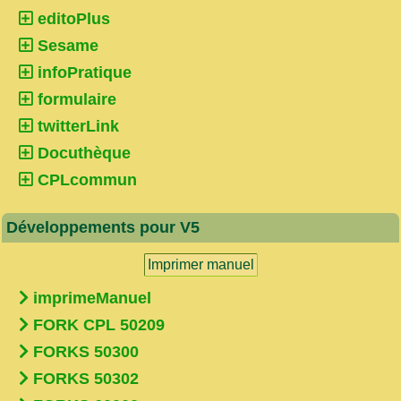
editoPlus
Sesame
infoPratique
formulaire
twitterLink
Docuthèque
CPLcommun
Développements pour V5
Imprimer manuel
imprimeManuel
FORK CPL 50209
FORKS 50300
FORKS 50302