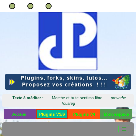
Texte à méditer :
Marche et tu te sentiras libre
proverbe
Touareg
Accueil
Plugins V5/6
Plugins V4
Mon espace