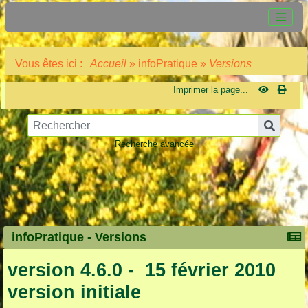
Vous êtes ici :
Accueil
»
infoPratique
»
Versions
Imprimer la page...
Recherche avancée
infoPratique -
Versions
version 4.6.0 - 15 février 2010
version initiale