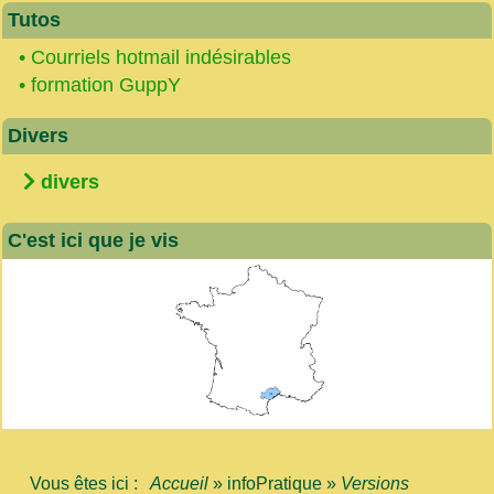
Tutos
•
Courriels hotmail indésirables
•
formation GuppY
Divers
divers
C'est ici que je vis
Vous êtes ici :
Accueil
»
infoPratique
»
Versions