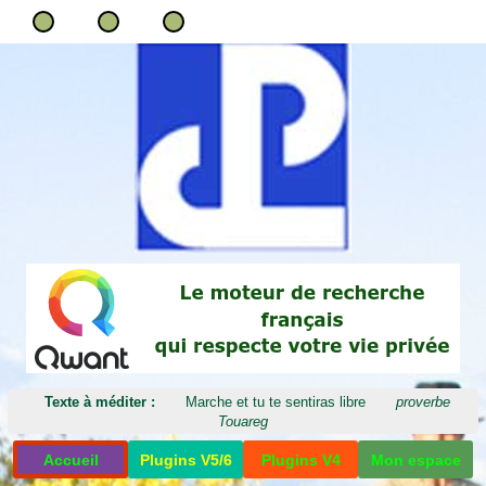
Texte à méditer :
Marche et tu te sentiras libre
proverbe
Touareg
Accueil
Plugins V5/6
Plugins V4
Mon espace