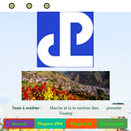
Texte à méditer :
Marche et tu te sentiras libre
proverbe
Touareg
Accueil
Plugins V5/6
Plugins V4
Mon espace