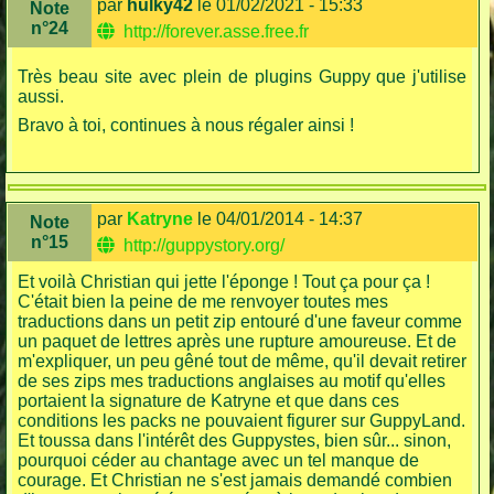
par
hulky42
le 01/02/2021 - 15:33
Note
n°24
http://forever.asse.free.fr
Très beau site avec plein de plugins Guppy que j'utilise
aussi.
Bravo à toi, continues à nous régaler ainsi !
par
Katryne
le 04/01/2014 - 14:37
Note
n°15
http://guppystory.org/
Et voilà Christian qui jette l'éponge ! Tout ça pour ça !
C'était bien la peine de me renvoyer toutes mes
traductions dans un petit zip entouré d'une faveur comme
un paquet de lettres après une rupture amoureuse. Et de
m'expliquer, un peu gêné tout de même, qu'il devait retirer
de ses zips mes traductions anglaises au motif qu'elles
portaient la signature de Katryne et que dans ces
conditions les packs ne pouvaient figurer sur GuppyLand.
Et toussa dans l'intérêt des Guppystes, bien sûr... sinon,
pourquoi céder au chantage avec un tel manque de
courage. Et Christian ne s'est jamais demandé combien