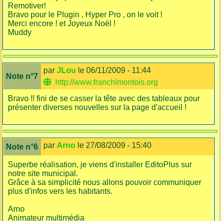
Remotiver!
Bravo pour le Plugin , Hyper Pro , on le voit !
Merci encore ! et Joyeux Noël !
Muddy
par
JLou
le 06/11/2009 - 11:44
Note n°7
http://www.franchimontois.org
Bravo !! fini de se casser la tête avec des tableaux pour
présenter diverses nouvelles sur la page d'accueil !
par
Arno
le 27/08/2009 - 15:40
Note n°6
Superbe réalisation, je viens d'installer EditoPlus sur
notre site municipal.
Grâce à sa simplicité nous allons pouvoir communiquer
plus d'infos vers les habitants.
Arno
Animateur multimédia