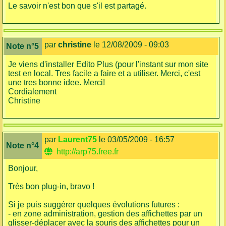
Le savoir n'est bon que s'il est partagé.
par
christine
le 12/08/2009 - 09:03
Note n°5
Je viens d'installer Edito Plus (pour l'instant sur mon site
test en local. Tres facile a faire et a utiliser. Merci, c'est
une tres bonne idee. Merci!
Cordialement
Christine
par
Laurent75
le 03/05/2009 - 16:57
Note n°4
http://arp75.free.fr
Bonjour,
Très bon plug-in, bravo !
Si je puis suggérer quelques évolutions futures :
- en zone administration, gestion des affichettes par un
glisser-déplacer avec la souris des affichettes pour un