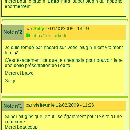
merci pour le plugin
Edito Plus,
super plugin qui apporte
énormément
par
Selly
le 01/03/2009 - 14:19
Note n°2
http://cns-radio.fr
Je suis tombé par hasard sur votre plugin il est vraiment
top
C'est exactement ce que je cherchais pour pouvoir faire
une belle présentation de l'édito.
Merci et bravo
Selly
par
visiteur
le 12/02/2009 - 11:23
Note n°1
Super plugins que je t'utilise également pour le site d'une
commune.
Merci beaucoup