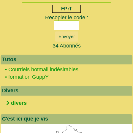
FPrT
Recopier le code :
Envoyer
34 Abonnés
Tutos
•
Courriels hotmail indésirables
•
formation GuppY
Divers
divers
C'est ici que je vis