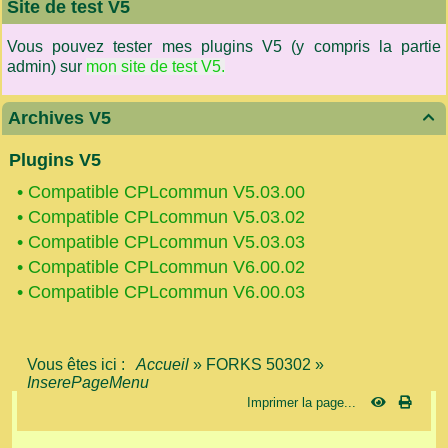
Site de test V5
Vous pouvez tester mes plugins V5 (y compris la partie
admin) sur
mon site de test V5.
Archives V5

Plugins V5
•
Compatible CPLcommun V5.03.00
•
Compatible CPLcommun V5.03.02
•
Compatible CPLcommun V5.03.03
•
Compatible CPLcommun V6.00.02
•
Compatible CPLcommun V6.00.03
Vous êtes ici :
Accueil
»
FORKS 50302
»
InserePageMenu
Imprimer la page...