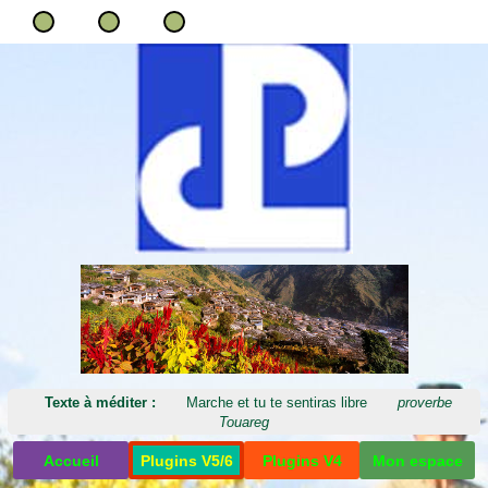
Texte à méditer :
Marche et tu te sentiras libre
proverbe
Touareg
Accueil
Plugins V5/6
Plugins V4
Mon espace