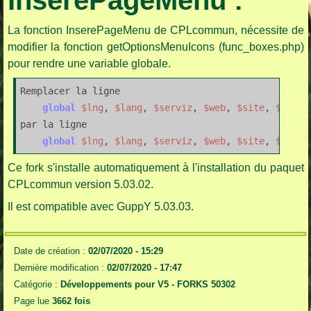
InserePageMenu :
La fonction InserePageMenu de CPLcommun, nécessite de
modifier la fonction getOptionsMenuIcons (func_boxes.php)
pour rendre une variable globale.
Remplacer la ligne

global
$lng
, 
$lang
, 
$serviz
, 
$web
, 
$site
, 
$menui
par la ligne

global
$lng
, 
$lang
, 
$serviz
, 
$web
, 
$site
, 
$menui
Ce fork s'installe automatiquement à l'installation du paquet
CPLcommun version 5.03.02.
Il est compatible avec GuppY 5.03.03.
Date de création :
02/07/2020 - 15:29
Dernière modification :
02/07/2020 - 17:47
Catégorie :
Développements pour V5 -
FORKS 50302
Page lue
3662 fois