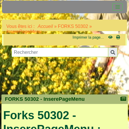
Vous êtes ici :
Accueil
»
FORKS 50302
»
InserePageMenu
Imprimer la page...
Recherche avancée
FORKS 50302 -
InserePageMenu
Forks 50302 -