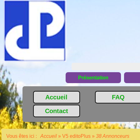
Présentation
Accueil
FAQ
Contact
Vous êtes ici :
Accueil
»
V5 editoPlus
»
38 Annonceurs