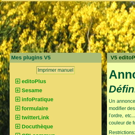
Mes plugins V5
V5 editoP
Imprimer manuel
Ann
editoPlus
Défin
Sesame
infoPratique
Un annonceu
formulaire
modifier des
l'ordre, etc
twitterLink
couleur de f
Docuthèque
Restrictions