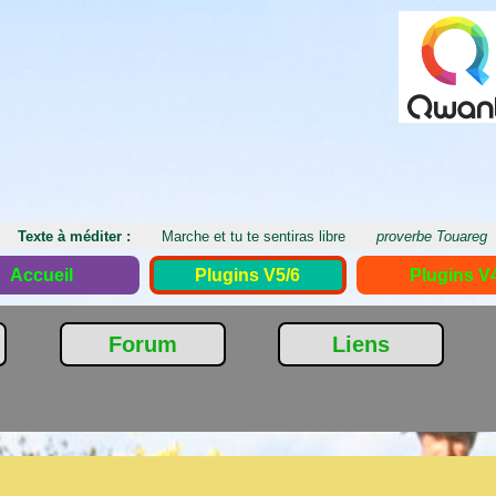
Texte à méditer :
Marche et tu te sentiras libre
proverbe Touareg
Accueil
Plugins V5/6
Plugins V
Forum
Liens