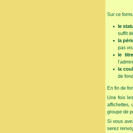
Sur ce formul
le stat
suffit 
la pér
pas vis
le titr
l'admini
la cou
de fond
En fin de for
Une fois les
affichettes,
groupe de pr
Si vous avez
serez renvo