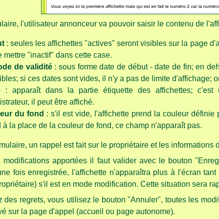
aire, l'utilisateur annonceur va pouvoir saisir le contenu de l'aff
ut
: seules les affichettes "actives" seront visibles sur la page d
de mettre "inactif" dans cette case.
iode de validité
: sous forme date de début - date de fin; en deh
ibles; si ces dates sont vides, il n'y a pas de limite d'affichage;
e
: apparaît dans la partie étiquette des affichettes; c'es
strateur, il peut être affiché.
leur du fond
: s'il est vide, l'affichette prend la couleur défini
 à la place de la couleur de fond, ce champ n'apparaît pas.
mulaire, un rappel est fait sur le propriétaire et les informations 
 modifications apportées il faut valider avec le bouton "Enreg
 une fois enregistrée, l'affichette n'apparaîtra plus à l'écran ta
opriétaire) s'il est en mode modification. Cette situation sera rap
 des regrets, vous utilisez le bouton "Annuler", toutes les mod
yé sur la page d'appel (accueil ou page autonome).