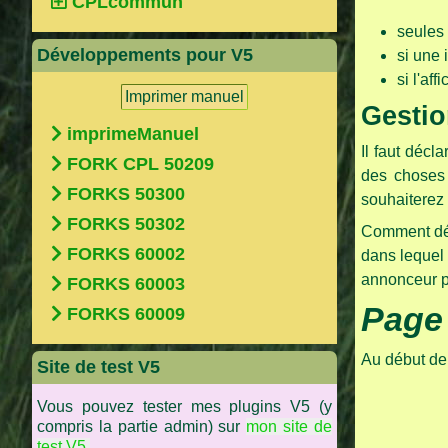
CPLcommun
seules 
Développements pour V5
si une 
si l'af
Imprimer manuel
Gesti
imprimeManuel
Il faut déc
FORK CPL 50209
des choses 
FORKS 50300
souhaiterez
FORKS 50302
Comment délè
FORKS 60002
dans lequel 
annonceur po
FORKS 60003
Page
FORKS 60009
Au début de 
Site de test V5
Vous pouvez tester mes plugins V5 (y
compris la partie admin) sur
mon site de
test V5.