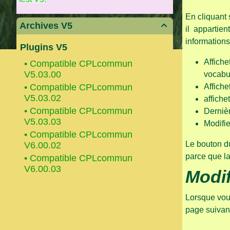
En cliquant 
Archives V5

il appartie
informations
Plugins V5
Affiche
•
Compatible CPLcommun
V5.03.00
vocabul
•
Compatible CPLcommun
Affiche
V5.03.02
affichet
•
Compatible CPLcommun
Dernièr
V5.03.03
Modifie
•
Compatible CPLcommun
Le bouton du
V6.00.02
parce que la
•
Compatible CPLcommun
V6.00.03
Modif
Lorsque vous
page suivan