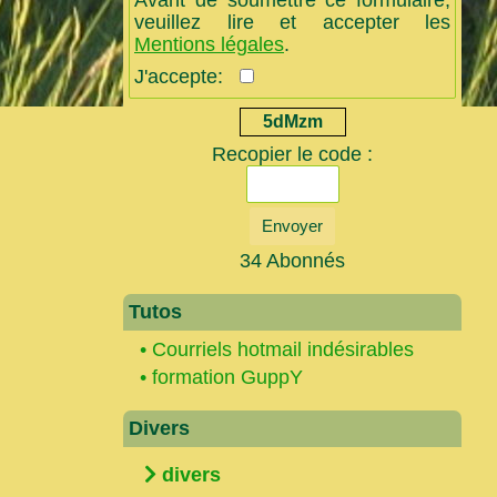
Avant de soumettre ce formulaire,
veuillez lire et accepter les
Mentions légales
.
J'accepte:
5dMzm
Recopier le code :
Envoyer
34 Abonnés
Tutos
•
Courriels hotmail indésirables
•
formation GuppY
Divers
divers