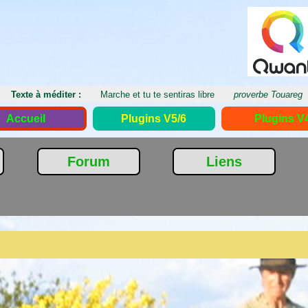
Texte à méditer :
Marche et tu te sentiras libre
proverbe Touareg
Accueil
Plugins V5/6
Plugins V
Forum
Liens