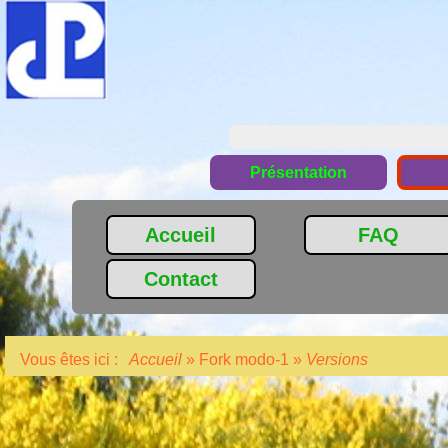
Présentation
Accueil
FAQ
Contact
Vous êtes ici :
Accueil
»
Fork modo-1
»
Versions