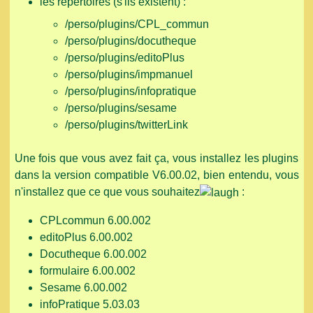
les répertoires (s'ils existent) :
/perso/plugins/CPL_commun
/perso/plugins/docutheque
/perso/plugins/editoPlus
/perso/plugins/impmanuel
/perso/plugins/infopratique
/perso/plugins/sesame
/perso/plugins/twitterLink
Une fois que vous avez fait ça, vous installez les plugins
dans la version compatible V6.00.02, bien entendu, vous
n'installez que ce que vous souhaitez
:
CPLcommun 6.00.002
editoPlus 6.00.002
Docutheque 6.00.002
formulaire 6.00.002
Sesame 6.00.002
infoPratique 5.03.03