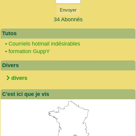
Envoyer
34 Abonnés
Tutos
•
Courriels hotmail indésirables
•
formation GuppY
Divers
divers
C'est ici que je vis