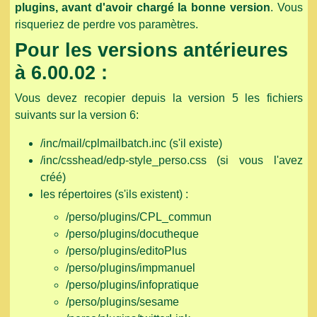
plugins, avant d'avoir chargé la bonne version
. Vous
risqueriez de perdre vos paramètres.
Pour les versions antérieures
à 6.00.02 :
Vous devez recopier depuis la version 5 les fichiers
suivants sur la version 6:
/inc/mail/cplmailbatch.inc (s'il existe)
/inc/csshead/edp-style_perso.css (si vous l'avez
créé)
les répertoires (s'ils existent) :
/perso/plugins/CPL_commun
/perso/plugins/docutheque
/perso/plugins/editoPlus
/perso/plugins/impmanuel
/perso/plugins/infopratique
/perso/plugins/sesame