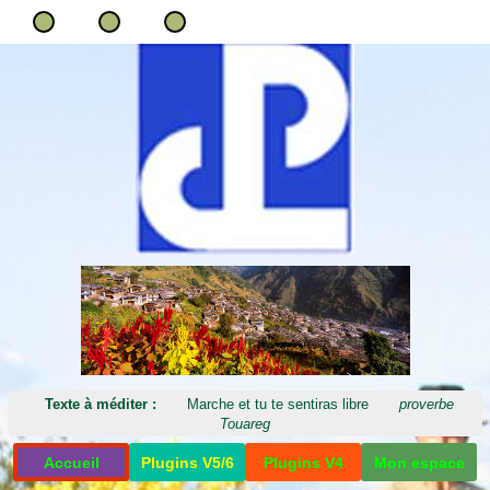
Texte à méditer :
Marche et tu te sentiras libre
proverbe
Touareg
Accueil
Plugins V5/6
Plugins V4
Mon espace