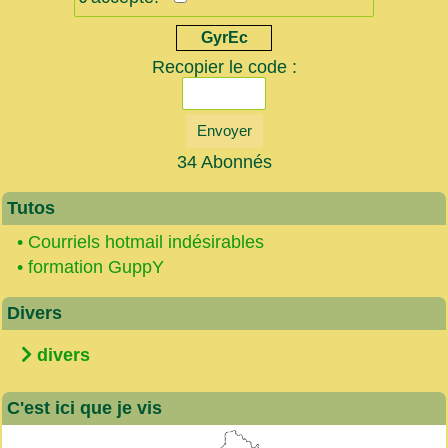
GyrEc
Recopier le code :
Envoyer
34 Abonnés
Tutos
•
Courriels hotmail indésirables
•
formation GuppY
Divers
divers
C'est ici que je vis