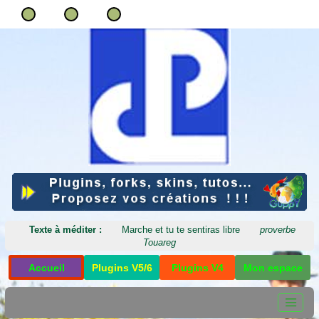
Texte à méditer :
Marche et tu te sentiras libre
proverbe
Touareg
Accueil
Plugins V5/6
Plugins V4
Mon espace