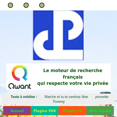
Texte à méditer :
Marche et tu te sentiras libre
proverbe
Touareg
Accueil
Plugins V5/6
Plugins V4
Mon espace