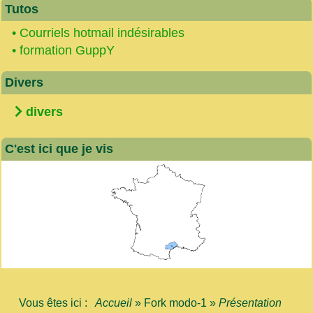
Tutos
•
Courriels hotmail indésirables
•
formation GuppY
Divers
divers
C'est ici que je vis
Vous êtes ici :
Accueil
»
Fork modo-1
»
Présentation