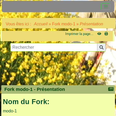
Vous êtes ici :
Accueil
»
Fork modo-1
»
Présentation
Imprimer la page...
Recherche avancée
Fork modo-1 -
Présentation
Nom du Fork:
modo-1