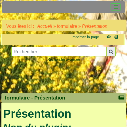
Vous êtes ici :
Accueil
»
formulaire
»
Présentation
Imprimer la page...
Recherche avancée
formulaire -
Présentation
Présentation