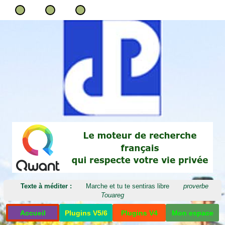
Texte à méditer :
Marche et tu te sentiras libre
proverbe
Touareg
Accueil
Plugins V5/6
Plugins V4
Mon espace