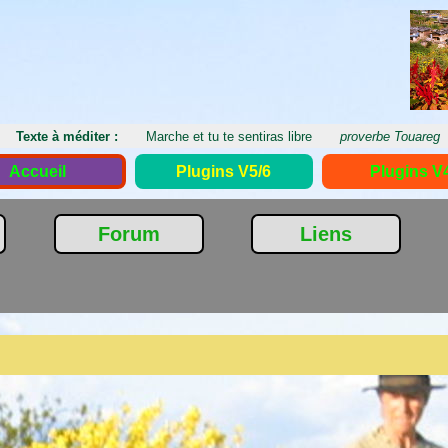
Texte à méditer :
Marche et tu te sentiras libre
proverbe Touareg
Accueil
Plugins V5/6
Plugins V
Forum
Liens