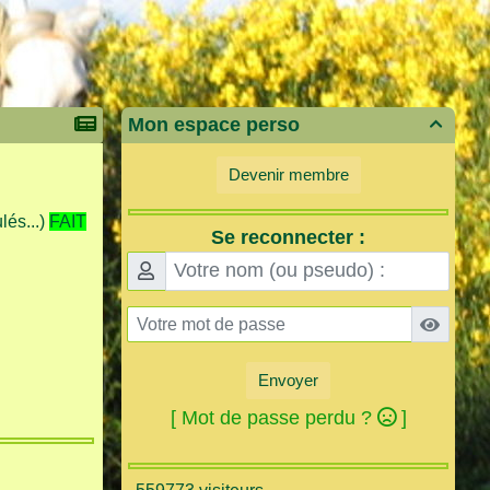
Mon espace perso

Devenir membre
lés...)
FAIT
Se reconnecter :
Envoyer
[ Mot de passe perdu ?
]