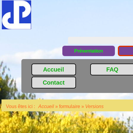
Présentation
Accueil
FAQ
Contact
Vous êtes ici :
Accueil
»
formulaire
»
Versions