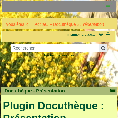
Vous êtes ici :
Accueil
»
Docuthèque
»
Présentation
Imprimer la page...
Recherche avancée
Docuthèque -
Présentation
Plugin Docuthèque :