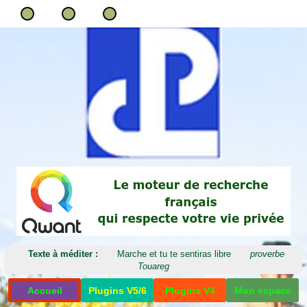
Texte à méditer :
Marche et tu te sentiras libre
proverbe
Touareg
Accueil
Plugins V5/6
Plugins V4
Mon espace