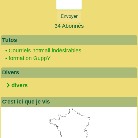
Envoyer
34 Abonnés
Tutos
•
Courriels hotmail indésirables
•
formation GuppY
Divers
divers
C'est ici que je vis