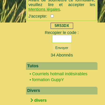
Avant de soumettre ce formulaire,
veuillez lire et accepter les
Mentions légales
.
J'accepte:
5R53DX
Recopier le code :
Envoyer
34 Abonnés
Tutos
•
Courriels hotmail indésirables
•
formation GuppY
Divers
divers