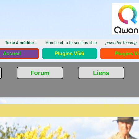
Texte à méditer :
Marche et tu te sentiras libre
proverbe Touareg
Accueil
Plugins V5/6
Plugins V
Forum
Liens