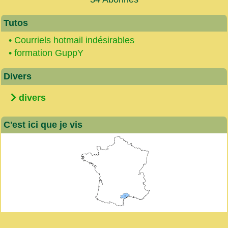
Tutos
•
Courriels hotmail indésirables
•
formation GuppY
Divers
divers
C'est ici que je vis