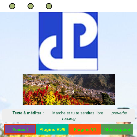
Texte à méditer :
Marche et tu te sentiras libre
proverbe
Touareg
Accueil
Plugins V5/6
Plugins V4
Mon espace