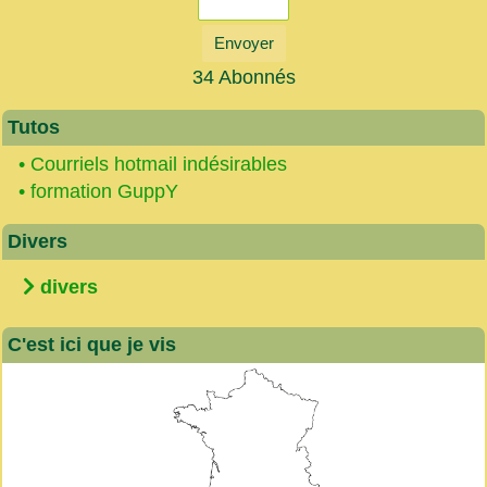
Envoyer
34 Abonnés
Tutos
•
Courriels hotmail indésirables
•
formation GuppY
Divers
divers
C'est ici que je vis