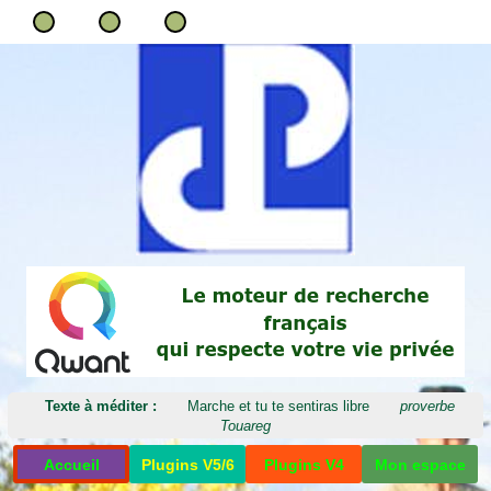
Texte à méditer :
Marche et tu te sentiras libre
proverbe
Touareg
Accueil
Plugins V5/6
Plugins V4
Mon espace