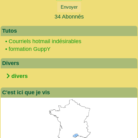
Envoyer
34 Abonnés
Tutos
•
Courriels hotmail indésirables
•
formation GuppY
Divers
divers
C'est ici que je vis