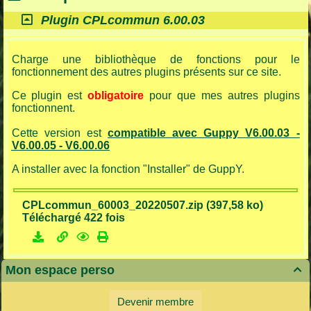
Plugin CPLcommun 6.00.03
Charge une bibliothèque de fonctions pour le
fonctionnement des autres plugins présents sur ce site.
Ce plugin est
obligatoire
pour que mes autres plugins
fonctionnent.
Cette version est
compatible avec Guppy V
6.00.03
-
V6.00.05
- V6.00.06
A installer avec la fonction "Installer" de GuppY.
CPLcommun_60003_20220507.zip (397,58 ko)
Téléchargé 422 fois
Mon espace perso

Devenir membre