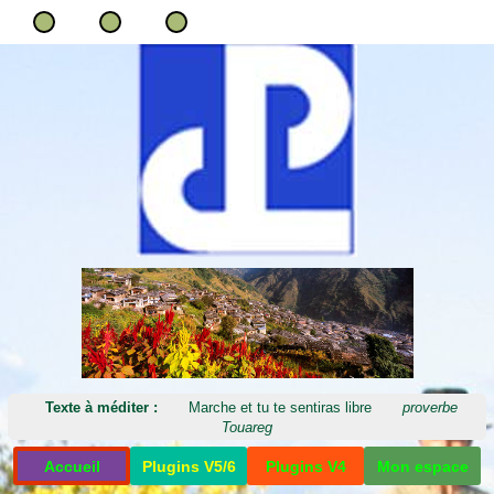
Texte à méditer :
Marche et tu te sentiras libre
proverbe
Touareg
Accueil
Plugins V5/6
Plugins V4
Mon espace