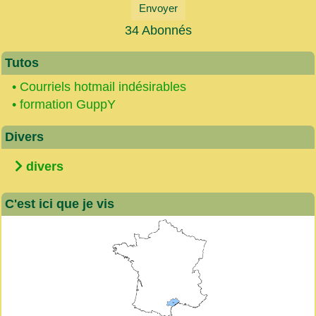
Envoyer
34 Abonnés
Tutos
•
Courriels hotmail indésirables
•
formation GuppY
Divers
divers
C'est ici que je vis