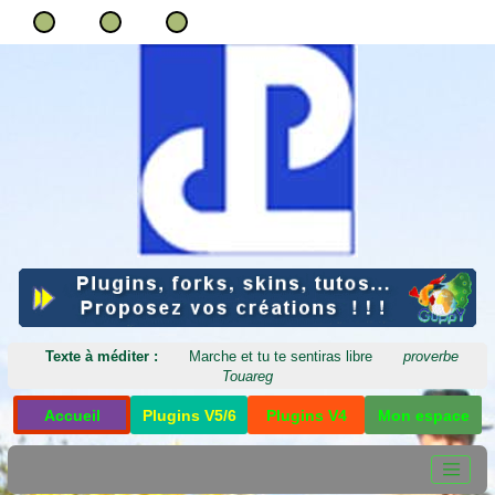
Texte à méditer :
Marche et tu te sentiras libre
proverbe
Touareg
Accueil
Plugins V5/6
Plugins V4
Mon espace