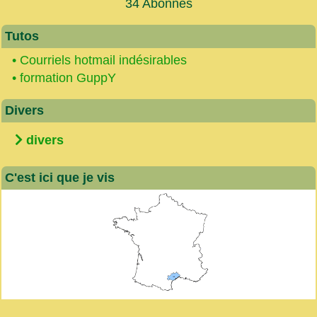
34 Abonnés
Tutos
•
Courriels hotmail indésirables
•
formation GuppY
Divers
divers
C'est ici que je vis