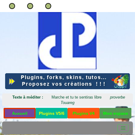
Texte à méditer :
Marche et tu te sentiras libre
proverbe
Touareg
Accueil
Plugins V5/6
Plugins V4
Mon espace