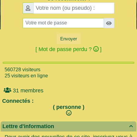
Envoyer
[ Mot de passe perdu ?
]
560728 visiteurs
25 visiteurs en ligne
31 membres
Connectés :
( personne )
Lettre d'information

Pour avoir des nouvelles de ce site, inscrivez-vous à