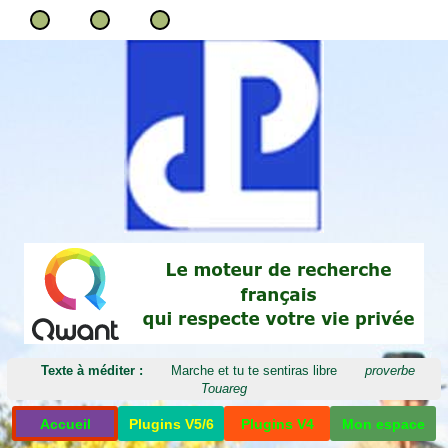
Texte à méditer :
Marche et tu te sentiras libre
proverbe
Touareg
Accueil
Plugins V5/6
Plugins V4
Mon espace