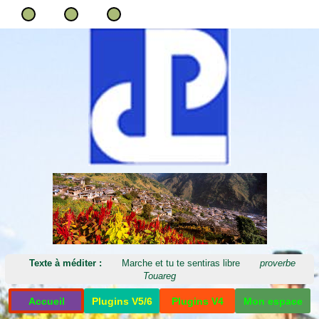
Texte à méditer :
Marche et tu te sentiras libre
proverbe
Touareg
Accueil
Plugins V5/6
Plugins V4
Mon espace