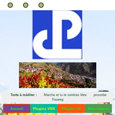
Texte à méditer :
Marche et tu te sentiras libre
proverbe
Touareg
Accueil
Plugins V5/6
Plugins V4
Mon espace