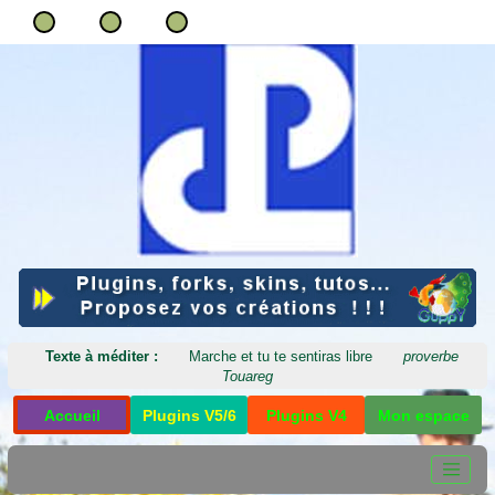
Texte à méditer :
Marche et tu te sentiras libre
proverbe
Touareg
Accueil
Plugins V5/6
Plugins V4
Mon espace