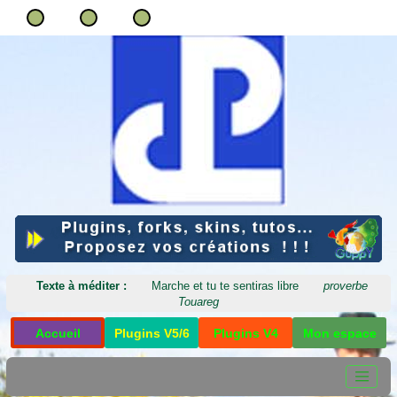
Texte à méditer :
Marche et tu te sentiras libre
proverbe
Touareg
Accueil
Plugins V5/6
Plugins V4
Mon espace