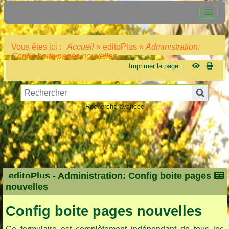
Vous êtes ici :
Accueil
»
editoPlus
»
Administration:
Config boite pages nouvelles
Imprimer la page...
Recherche avancée
editoPlus -
Administration: Config boite pages
nouvelles
Config boite pages nouvelles