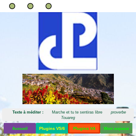
Texte à méditer :
Marche et tu te sentiras libre
proverbe
Touareg
Accueil
Plugins V5/6
Plugins V4
Mon espace