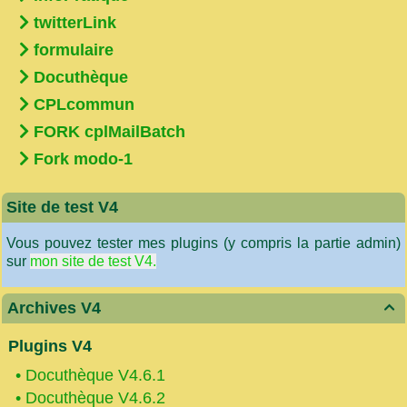
twitterLink
formulaire
Docuthèque
CPLcommun
FORK cplMailBatch
Fork modo-1
Site de test V4
Vous pouvez tester mes plugins (y compris la partie admin)
sur
mon site de test V4.
Archives V4

Plugins V4
•
Docuthèque V4.6.1
•
Docuthèque V4.6.2