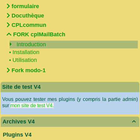
formulaire
Docuthèque
CPLcommun
FORK cplMailBatch
Introduction
•
Installation
•
Utilisation
Fork modo-1
Site de test V4
Vous pouvez tester mes plugins (y compris la partie admin)
sur
mon site de test V4.
Archives V4

Plugins V4