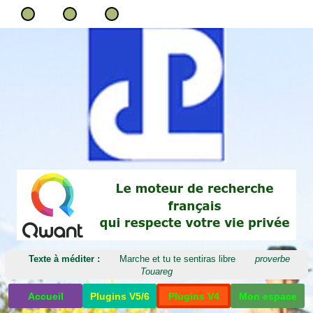
Texte à méditer :
Marche et tu te sentiras libre
proverbe
Touareg
Accueil
Plugins V5/6
Plugins V4
Mon espace