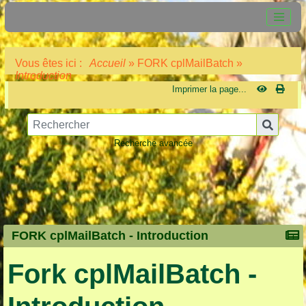
Vous êtes ici :
Accueil
»
FORK cplMailBatch
»
Introduction
Imprimer la page...
Recherche avancée
FORK cplMailBatch -
Introduction
Fork cplMailBatch -