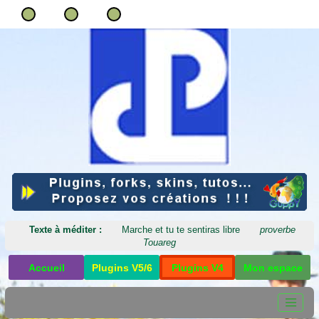
Texte à méditer :
Marche et tu te sentiras libre
proverbe
Touareg
Accueil
Plugins V5/6
Plugins V4
Mon espace