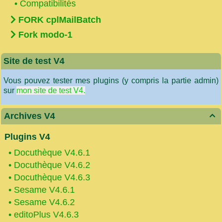
•
Compatibilités
FORK cplMailBatch
Fork modo-1
Site de test V4
Vous pouvez tester mes plugins (y compris la partie admin)
sur
mon site de test V4.
Archives V4

Plugins V4
•
Docuthèque V4.6.1
•
Docuthèque V4.6.2
•
Docuthèque V4.6.3
•
Sesame V4.6.1
•
Sesame V4.6.2
•
editoPlus V4.6.3