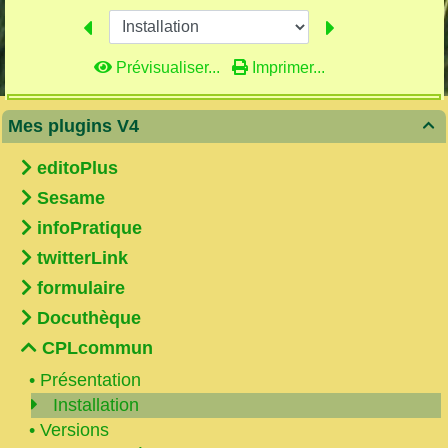
Prévisualiser...
Imprimer...
Mes plugins V4

editoPlus
Sesame
infoPratique
twitterLink
formulaire
Docuthèque
CPLcommun
•
Présentation
Installation
•
Versions