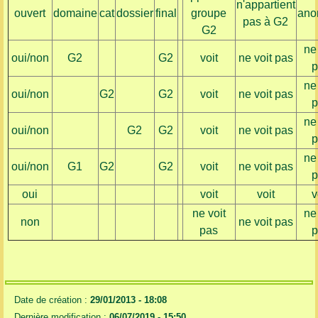
n'appartient
ouvert
domaine
cat
dossier
final
groupe
ano
pas à G2
G2
ne
oui/non
G2
G2
voit
ne voit pas
p
ne
oui/non
G2
G2
voit
ne voit pas
p
ne
oui/non
G2
G2
voit
ne voit pas
p
ne
oui/non
G1
G2
G2
voit
ne voit pas
p
oui
voit
voit
v
ne voit
ne
non
ne voit pas
pas
p
Date de création :
29/01/2013 - 18:08
Dernière modification :
06/07/2019 - 15:50