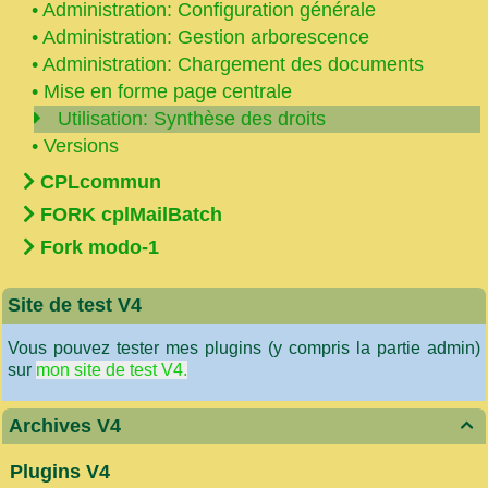
•
Administration: Configuration générale
•
Administration: Gestion arborescence
•
Administration: Chargement des documents
•
Mise en forme page centrale
Utilisation: Synthèse des droits
•
Versions
CPLcommun
FORK cplMailBatch
Fork modo-1
Site de test V4
Vous pouvez tester mes plugins (y compris la partie admin)
sur
mon site de test V4.
Archives V4

Plugins V4