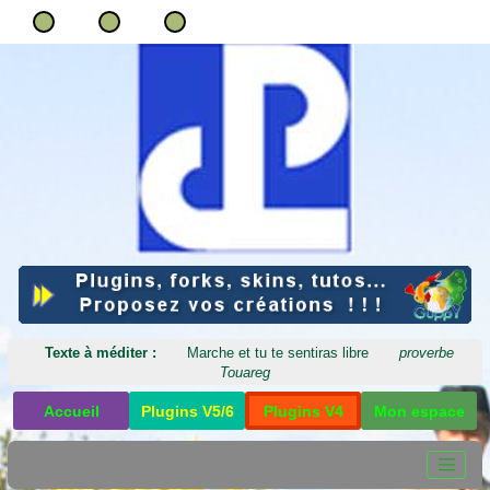
Texte à méditer :
Marche et tu te sentiras libre
proverbe
Touareg
Accueil
Plugins V5/6
Plugins V4
Mon espace