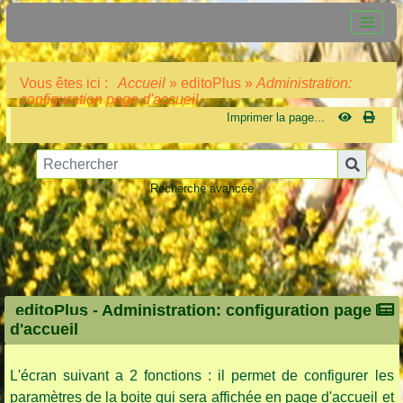
Vous êtes ici :
Accueil
»
editoPlus
»
Administration:
configuration page d'accueil
Imprimer la page...
Recherche avancée
editoPlus -
Administration: configuration page
d'accueil
L'écran suivant a 2 fonctions : il permet de configurer les
paramètres de la boite qui sera affichée en page d'accueil et