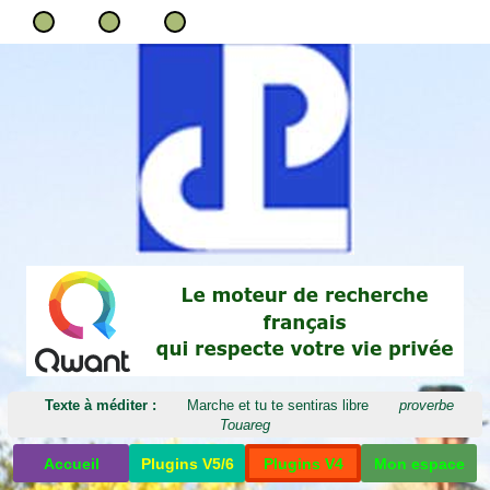
Texte à méditer :
Marche et tu te sentiras libre
proverbe
Touareg
Accueil
Plugins V5/6
Plugins V4
Mon espace