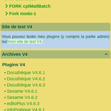
FORK cplMailBatch
Fork modo-1
Site de test V4
Vous pouvez tester mes plugins (y compris la partie admin)
sur
mon site de test V4.
Archives V4

Plugins V4
•
Docuthèque V4.6.1
•
Docuthèque V4.6.2
•
Docuthèque V4.6.3
•
Sesame V4.6.1
•
Sesame V4.6.2
•
editoPlus V4.6.3
•
infoPratique V4.6.1