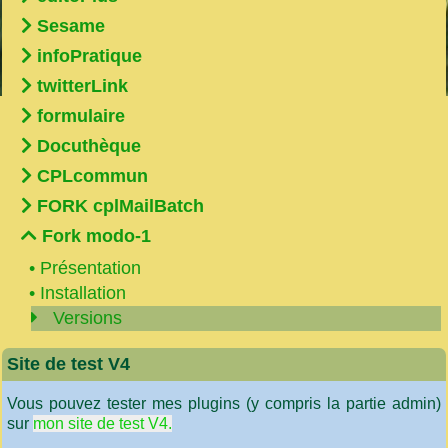
Sesame
infoPratique
twitterLink
formulaire
Docuthèque
CPLcommun
FORK cplMailBatch
Fork modo-1
•
Présentation
•
Installation
Versions
Site de test V4
Vous pouvez tester mes plugins (y compris la partie admin)
sur
mon site de test V4.