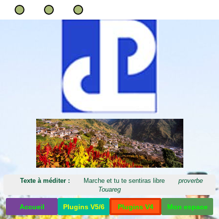
Texte à méditer :
Marche et tu te sentiras libre
proverbe
Touareg
Accueil
Plugins V5/6
Plugins V4
Mon espace