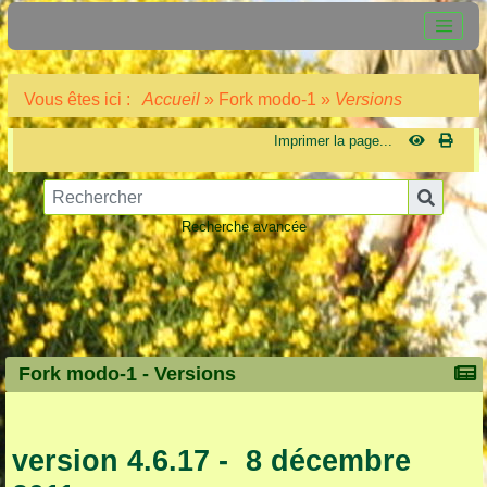
Vous êtes ici :
Accueil
»
Fork modo-1
»
Versions
Imprimer la page...
Recherche avancée
Fork modo-1 -
Versions
version 4.6.17 - 8 décembre