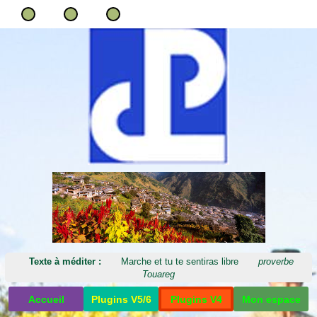
Texte à méditer :
Marche et tu te sentiras libre
proverbe
Touareg
Accueil
Plugins V5/6
Plugins V4
Mon espace