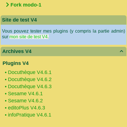
Fork modo-1
Site de test V4
Vous pouvez tester mes plugins (y compris la partie admin)
sur
mon site de test V4.
Archives V4

Plugins V4
•
Docuthèque V4.6.1
•
Docuthèque V4.6.2
•
Docuthèque V4.6.3
•
Sesame V4.6.1
•
Sesame V4.6.2
•
editoPlus V4.6.3
•
infoPratique V4.6.1