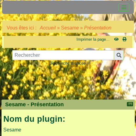
Vous êtes ici :
Accueil
»
Sesame
»
Présentation
Imprimer la page...
Recherche avancée
Sesame -
Présentation
Nom du plugin:
Sesame