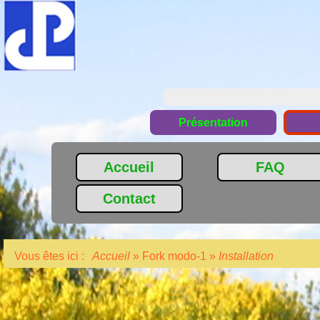
Présentation
Accueil
FAQ
Contact
Vous êtes ici :
Accueil
»
Fork modo-1
»
Installation