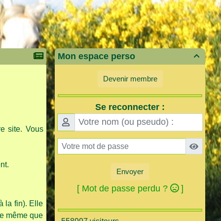
Mon espace perso

Devenir membre
Se reconnecter :
e site. Vous
nt.
Envoyer
[ Mot de passe perdu ?
]
la fin). Elle
 le même que