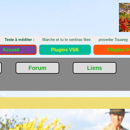
Texte à méditer :
Marche et tu te sentiras libre
proverbe Touareg
Accueil
Plugins V5/6
Plugins V
Forum
Liens