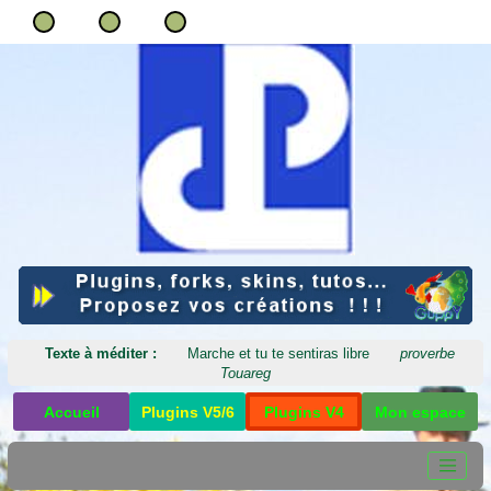
Texte à méditer :
Marche et tu te sentiras libre
proverbe
Touareg
Accueil
Plugins V5/6
Plugins V4
Mon espace