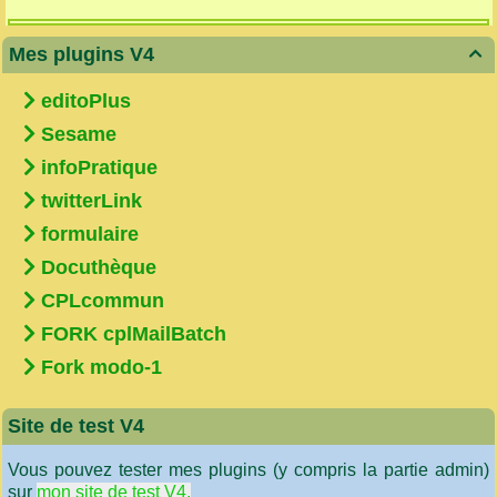
Mes plugins V4

editoPlus
Sesame
infoPratique
twitterLink
formulaire
Docuthèque
CPLcommun
FORK cplMailBatch
Fork modo-1
Site de test V4
Vous pouvez tester mes plugins (y compris la partie admin)
sur
mon site de test V4.